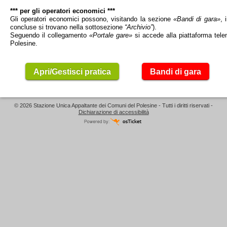
*** per gli operatori economici ***
Gli operatori economici possono, visitando la sezione
«Bandi di gara»
, 
concluse si trovano nella sottosezione
“Archivio”
).
Seguendo il collegamento
«Portale gare»
si accede alla piattaforma tele
Polesine.
Apri/Gestisci pratica
Bandi di gara
© 2026 Stazione Unica Appaltante dei Comuni del Polesine - Tutti i diritti riservati -
Dichiarazione di accessibilità