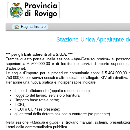
Pagina Iniziale
Stazione Unica Appaltante d
*** per gli Enti aderenti alla S.U.A. ***
Tramite questo portale, nella sezione
«Apri/Gestisci pratica»
si possono 
superiore a € 500.000,00 e di forniture e servizi d’importo superiore a
d’adesione).
Le soglie d’importo per le procedure comunitarie sono: € 5.404.000,00 pe
750.000,00 per servizi sociali e altri indicati nell’allegato XIV alla direttiv
Per aprire una nuova pratica è indispensabile indicare:
il tipo di affidamento (appalto o concessione);
l’oggetto del lavoro, servizio o fornitura;
l’importo base totale netto;
il CIG;
il CUI o CUP (se presente);
gli estremi della determinazione a contrarre (se presente).
Nella sezione
«Manuali e guide»
si trovano manuali, schemi, presentazioni,
i temi della contrattualistica pubblica.