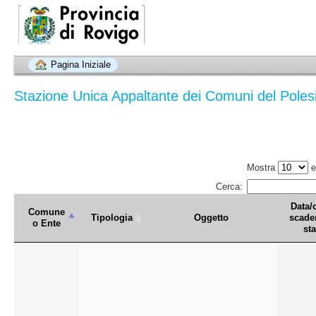
Pagina Iniziale
Stazione Unica Appaltante dei Comuni del Polesi
Mostra
e
Cerca:
Data/
Comune
Tipologia
Oggetto
scade
o Ente
sta