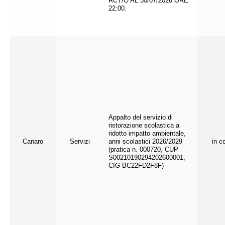
RCT/O AL 30/07/2026 ORE
22:00.
Appalto del servizio di
ristorazione scolastica a
ridotto impatto ambientale,
Canaro
Servizi
anni scolastici 2026/2029
in c
(pratica n. 000720, CUP
S00210190294202600001,
CIG BC22FD2F8F)