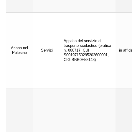
Appalto del servizio di
trasporto scolastico (pratica
Ariano nel
Servizi
n. 000717, CUI
in affi
Polesine
S00197150295202600001,
CIG BBB0E58143)