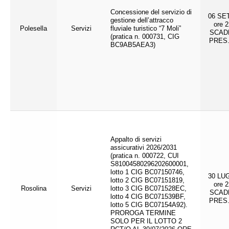
Concessione del servizio di
06 SE
gestione dell’attracco
ore 2
Polesella
Servizi
fluviale turistico “7 Moli”
SCAD
(pratica n. 000731, CIG
PRES.
BC9AB5AEA3)
Appalto di servizi
assicurativi 2026/2031
(pratica n. 000722, CUI
S81004580296202600001,
lotto 1 CIG BC07150746,
30 LU
lotto 2 CIG BC07151819,
ore 2
Rosolina
Servizi
lotto 3 CIG BC071528EC,
SCAD
lotto 4 CIG BC071539BF,
PRES.
lotto 5 CIG BC07154A92).
PROROGA TERMINE
SOLO PER IL LOTTO 2