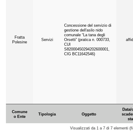
Concessione del servizio di
gestione dell'asilo nido
comunale “La tana degli
Fratta
Servizi
Orsetti” (pratica n. 000733,
affi
Polesine
CUI
S82000450294202600001,
CIG BC11642546)
Data/
Comune
Tipologia
Oggetto
scade
o Ente
sta
Visualizzati da 1 a 7 di 7 elementi (fi